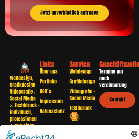
Jetzt unverbindlich anfragen
Links
Service
Geschäftszeit
Über uns
Webdesign
Termine nur
Webdesign,
nach
Portfolio
Grafikdesign
Grafikdesign,
Vereinbarung
AGB´s
VIdeografie /
Videografie /
Social Media
Social Media
Kontakt
Impressum
& Textildruck –
Textildruck
Datenschutz
individuell,
professionell
& aus einer
Hand.