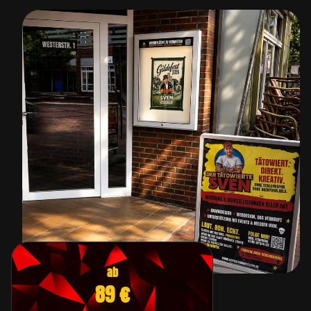
ab
89 €