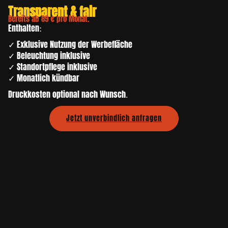
Transparent & fair
Bereits ab 89 € pro Monat.
Enthalten:
✓ Exklusive Nutzung der Werbefläche
✓ Beleuchtung inklusive
✓ Standortpflege inklusive
✓ Monatlich kündbar
Druckkosten optional nach Wunsch.
Jetzt unverbindlich anfragen