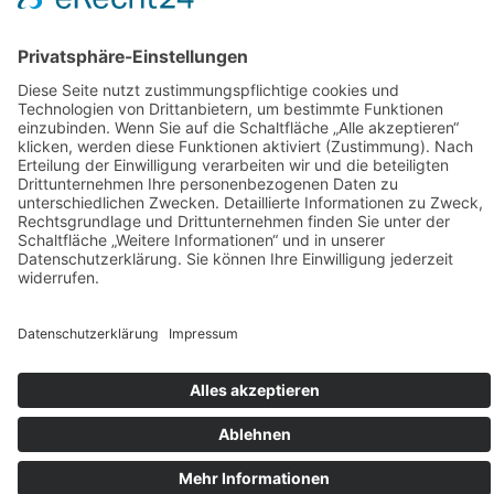
Westerstr. 1 •
27793
Wildeshausen
moin@dertaetowiertesven.de
04431
70 63
055
Sven Lietzau ©
2026 Alle Rechte
vorbehalten